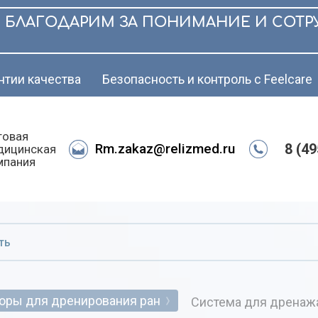
АГОДАРИМ ЗА ПОНИМАНИЕ И СОТРУДН
нтии качества
Безопасность и контроль с Feelcare
товая
Rm.zakaz@relizmed.ru
8 (4
дицинская
мпания
оры для дренирования ран
Система для дренажа