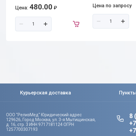
480.00
Цена по запросу
Цена:
₽
Курьерская доставка
Пункт
ООО "РелизМед" Юридический адрес
8 
129626, Город Москва, ул. 3-я Мытищинская,
+7
д. 16, стр. 3 ИНН 9717181124 ОГРН
1257700307193
+7