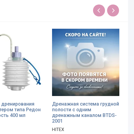
 дренирования
Дренажная система грудной
Ре
етером типа Редон
полости с одним
Va
ость 400 мл
дренажным каналом BTDS-
ME
2001
HITEX