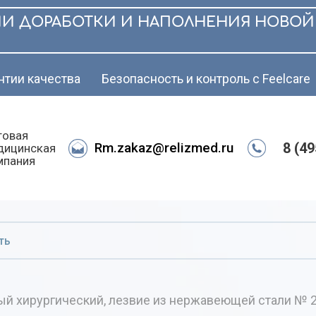
ИИ ДОРАБОТКИ И НАПОЛНЕНИЯ НОВОЙ
нтии качества
Безопасность и контроль с Feelcare
товая
Rm.zakaz@relizmed.ru
8 (4
дицинская
мпания
й хирургический, лезвие из нержавеющей стали № 24